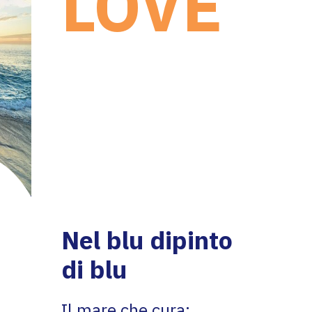
LOVE
EXPERIENCE
:
i
l
mare che cura
Nel blu dipinto
di blu
Il mare che cura
: