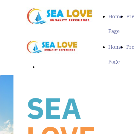
Home
Pr
Page
Home
Pr
Page
Scopri di più
SEA
HUMANITY